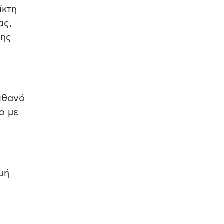
ίκτη
ας,
της
πιθανό
ο με
μή