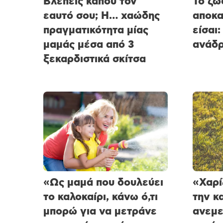
Βλέπεις κάπου τον
Το ζώ
εαυτό σου; Η… χαώδης
αποκα
πραγματικότητα μίας
είσαι:
μαμάς μέσα από 3
ανάδρ
ξεκαρδιστικά σκίτσα
«Ως μαμά που δουλεύει
«Χαρί
το καλοκαίρι, κάνω ό,τι
την κ
μπορώ για να μετράνε
ανεμε