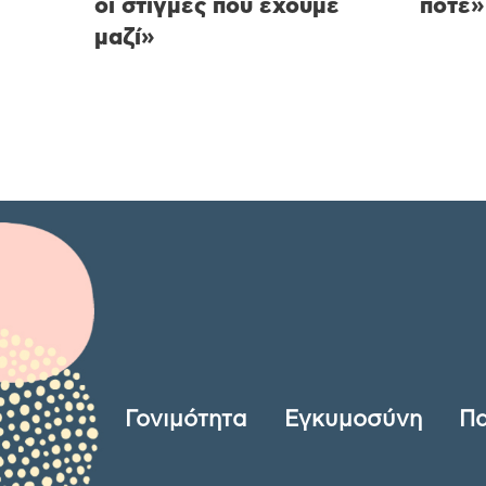
οι στιγμές που έχουμε
ποτέ»
μαζί»
Γονιμότητα
Εγκυμοσύνη
Πα