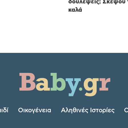
δουλέψεις; Σκέψου 
καλά
ιδί
Οικογένεια
Αληθινές Ιστορίες
C