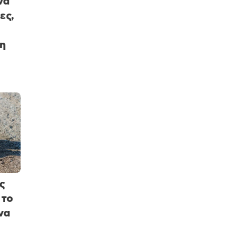
να
ες,
η
ς
 το
να