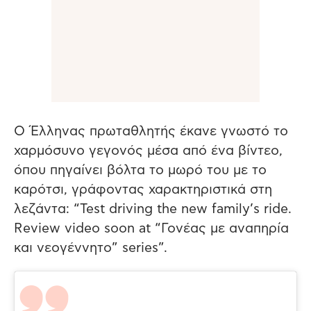
Ο Έλληνας πρωταθλητής έκανε γνωστό το
χαρμόσυνο γεγονός μέσα από ένα βίντεο,
όπου πηγαίνει βόλτα το μωρό του με το
καρότσι, γράφοντας χαρακτηριστικά στη
λεζάντα:
“Test driving the new family’s ride.
Review video soon at “
Γονέ
ας
με
αναπ
ηρί
α
και
νεογέννητο
” series”.