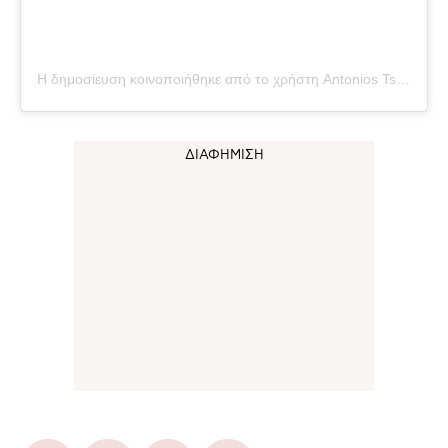
Η δημοσίευση κοινοποιήθηκε από το χρήστη Antonios Tsapatakis (@tsapatakis_a)