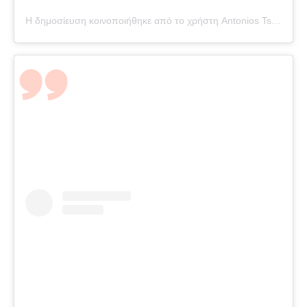
Η δημοσίευση κοινοποιήθηκε από το χρήστη Antonios Tsapatakis (@tsapatakis_a)