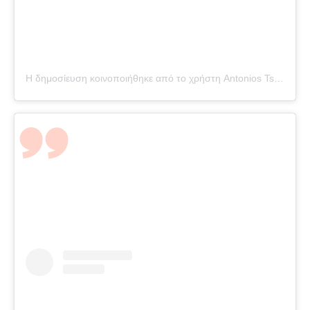
Η δημοσίευση κοινοποιήθηκε από το χρήστη Antonios Tsapatakis (@tsapatakis_a)