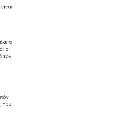
είναι
έχεια
ι οι
ά τον
ιπόν
ς που