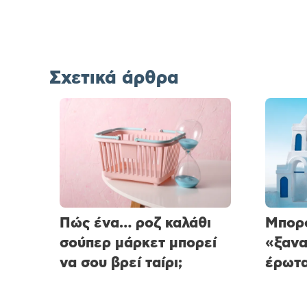
Σχετικά άρθρα
Πώς ένα… ροζ καλάθι
Μπορο
σούπερ μάρκετ μπορεί
«ξαν
να σου βρεί ταίρι;
έρωτα