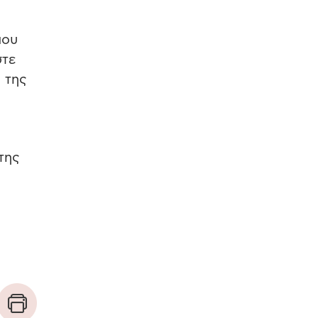
που
στε
 της
της