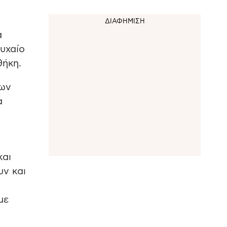
α
τυχαίο
θήκη.
των
α
και
υν και
με