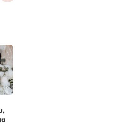
υ,
ια