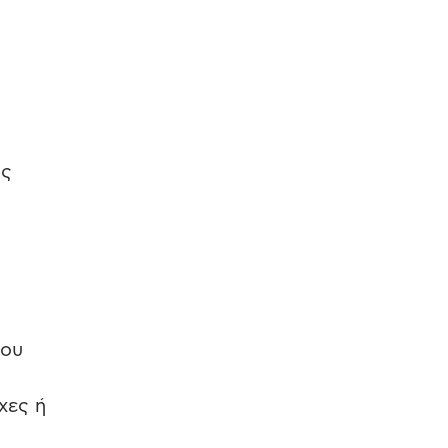
ως
που
χες ή