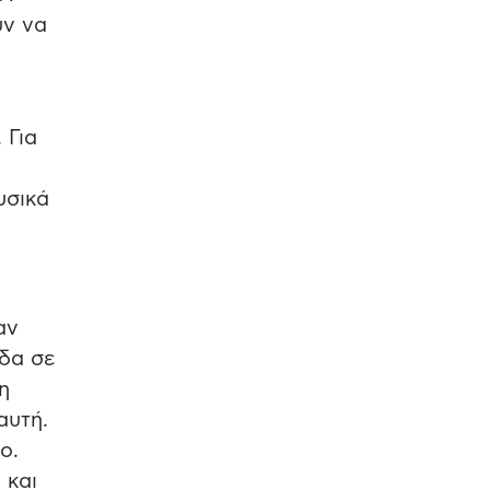
υν να
 Για
υσικά
αν
ίδα σε
η
αυτή.
ο.
 και