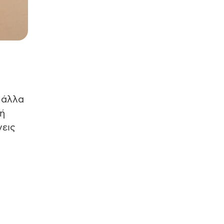
 άλλα
 ή
νεις