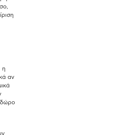
σο,
ίριση
 η
ικά αν
μικά
ν
 δώρο
υν