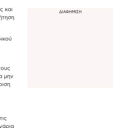
ς και
ζήτηση
δικού
τους
α μην
ριση
τις
υγάρια