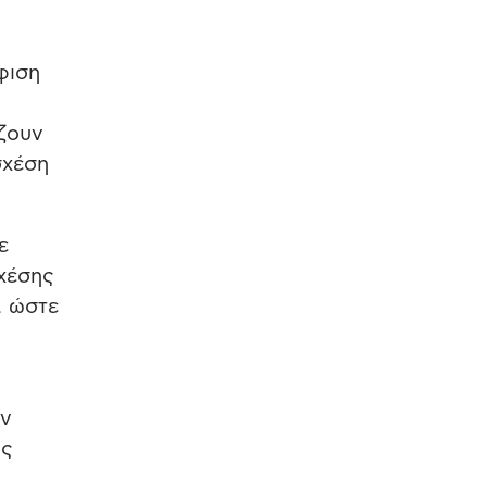
φιση
ζουν
σχέση
ε
σχέσης
, ώστε
ον
ας