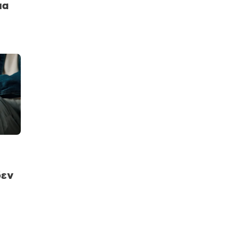
ια
δεν