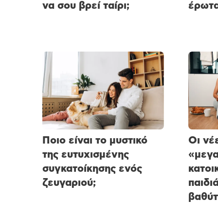
να σου βρεί ταίρι;
έρωτα
Ποιο είναι το μυστικό
Οι νέ
της ευτυχισμένης
«μεγ
συγκατοίκησης ενός
κατοικ
ζευγαριού;
παιδι
βαθύτ