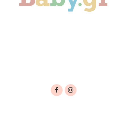
Γονιμότητα
Εγκυμοσύνη
Παιδί
Οικογένεια
Αληθινές Ιστορίες
Cute & Viral
Προτάσεις Αγοράς