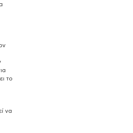
α
ον
ν
ια
ει το
εί να