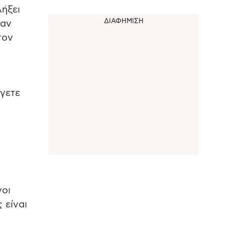
λήξει
ξαν
τον
γετε
νοι
 είναι