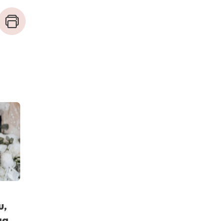
υ,
ια