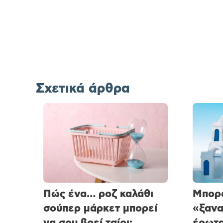
Σχετικά άρθρα
Πώς ένα… ροζ καλάθι
Μπορο
σούπερ μάρκετ μπορεί
«ξαν
να σου βρεί ταίρι;
έρωτα