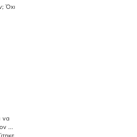
ν; Όχι
ι να
τον …
ύτηκε