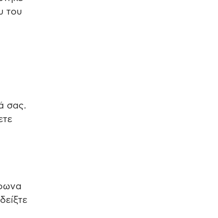
υ του
ά σας.
ετε
μφωνα
δείξτε