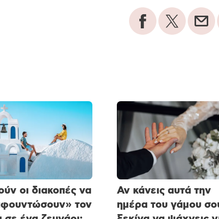
ύν οι διακοπές να
Αν κάνεις αυτά την
αφουντώσουν» τον
ημέρα του γάμου σο
 σε ένα ζευγάρι;
ξεκίνα να ψάχνεις γ