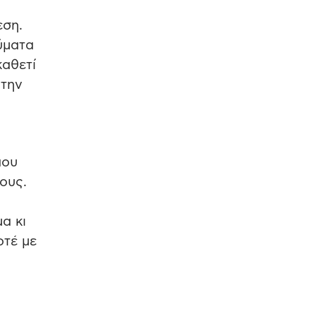
εση.
ύματα
καθετί
 την
που
πους.
ι
α κι
οτέ με