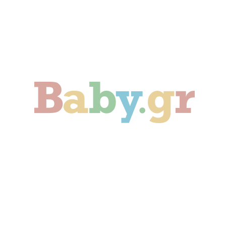
Γονιμότητα
Εγκυμοσύνη
Παιδί
Οικογένεια
Αληθινές Ιστορίες
Cute & Viral
Προτάσεις Αγοράς