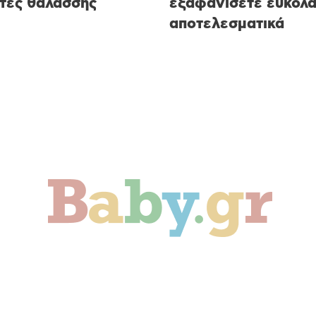
τες θαλάσσης
εξαφανίσετε εύκολα
αποτελεσματικά
ιδί
Οικογένεια
Αληθινές Ιστορίες
C