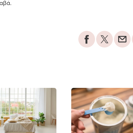
ραβά.