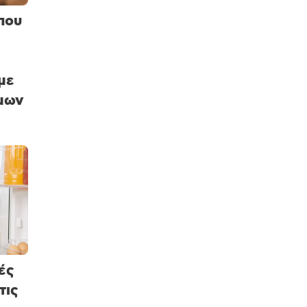
που
με
ίμων
ές
τις