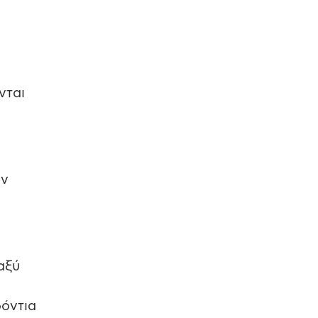
νται
ιν
αξύ
δόντια