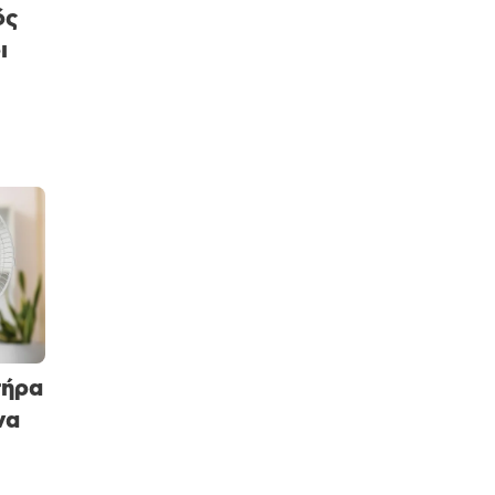
ός
ι
τήρα
να