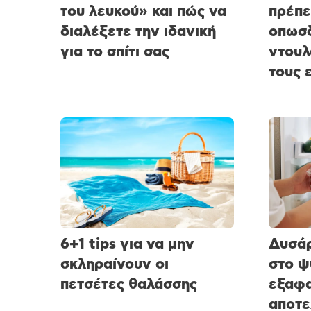
του λευκού» και πώς να
πρέπε
διαλέξετε την ιδανική
οπωσδ
για το σπίτι σας
ντουλ
τους 
6+1 tips για να μην
Δυσάρ
σκληραίνουν οι
στο ψ
πετσέτες θαλάσσης
εξαφα
αποτε