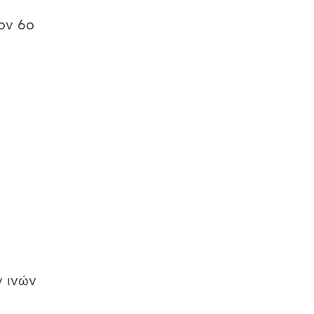
ον 6ο
ν ινών