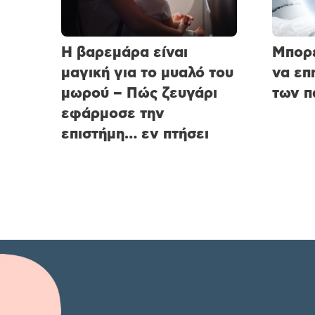
Η βαρεμάρα είναι
Μπορε
μαγική για το μυαλό του
να επ
μωρού – Πώς ζευγάρι
των π
εφάρμοσε την
επιστήμη… εν πτήσει