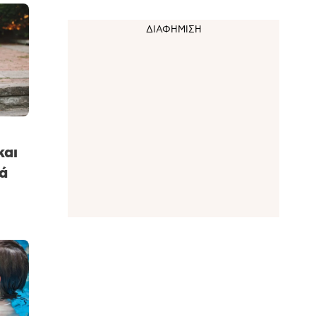
και
ά