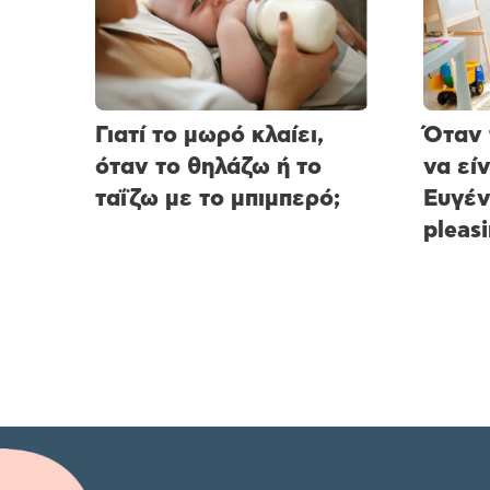
Γιατί το μωρό κλαίει,
Όταν 
όταν το θηλάζω ή το
να εί
ταΐζω με το μπιμπερό;
Ευγέν
pleasi