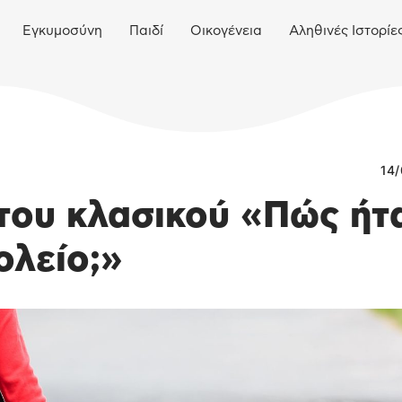
Εγκυμοσύνη
Παιδί
Οικογένεια
Αληθινές Ιστορίε
14/
 του κλασικού «Πώς ήτ
ολείο;»