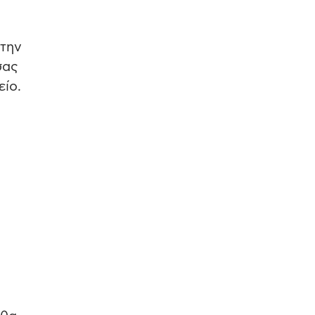
 την
σας
ίο.