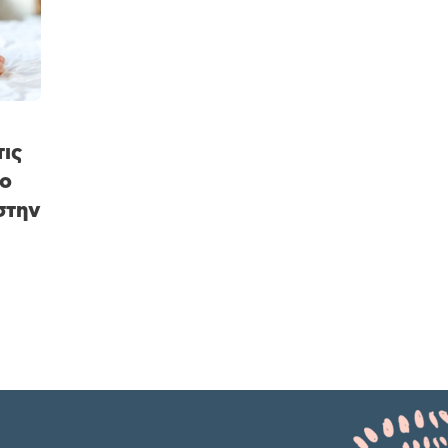
ις
το
στην