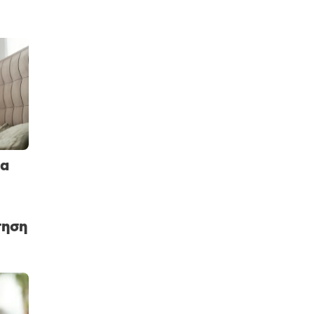
τα
τηση