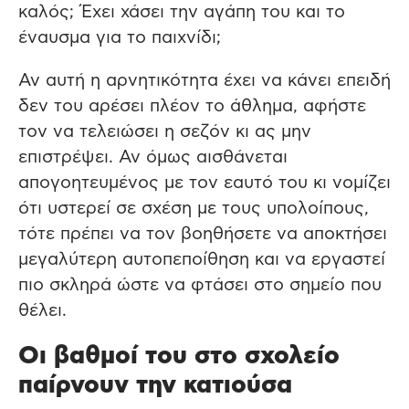
καλός; Έχει χάσει την αγάπη του και το
έναυσμα για το παιχνίδι;
Αν αυτή η αρνητικότητα έχει να κάνει επειδή
δεν του αρέσει πλέον το άθλημα, αφήστε
τον να τελειώσει η σεζόν κι ας μην
επιστρέψει. Αν όμως αισθάνεται
απογοητευμένος με τον εαυτό του κι νομίζει
ότι υστερεί σε σχέση με τους υπολοίπους,
τότε πρέπει να τον βοηθήσετε να αποκτήσει
μεγαλύτερη αυτοπεποίθηση και να εργαστεί
πιο σκληρά ώστε να φτάσει στο σημείο που
θέλει.
Οι βαθμοί του στο σχολείο
παίρνουν την κατιούσα