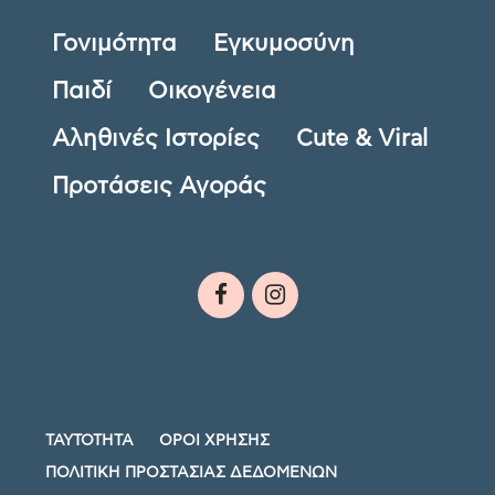
Γονιμότητα
Εγκυμοσύνη
Παιδί
Οικογένεια
Αληθινές Ιστορίες
Cute & Viral
Προτάσεις Αγοράς
ΤΑΥΤΟΤΗΤΑ
ΟΡΟΙ ΧΡΗΣΗΣ
ΠΟΛΙΤΙΚΗ ΠΡΟΣΤΑΣΙΑΣ ΔΕΔΟΜΕΝΩΝ