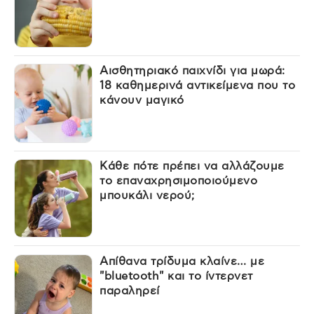
Αισθητηριακό παιχνίδι για μωρά:
18 καθημερινά αντικείμενα που το
κάνουν μαγικό
Κάθε πότε πρέπει να αλλάζουμε
το επαναχρησιμοποιούμενο
μπουκάλι νερού;
Απίθανα τρίδυμα κλαίνε… με
"bluetooth" και το ίντερνετ
παραληρεί