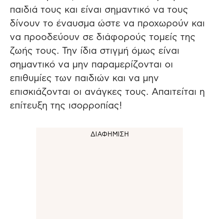
παιδιά τους και είναι σημαντικό να τους
δίνουν το έναυσμα ώστε να προχωρούν και
να προοδεύουν σε διάφορούς τομείς της
ζωής τους. Την ίδια στιγμή όμως είναι
σημαντικό να μην παραμερίζονται οι
επιθυμίες των παιδιών και να μην
επισκιάζονται οι ανάγκες τους. Απαιτείται η
επίτευξη της ισορροπίας!