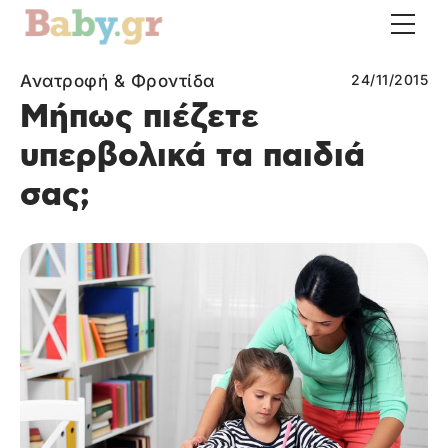
Ανατροφή & Φροντίδα
24/11/2015
Μήπως πιέζετε
υπερβολικά τα παιδιά
σας;