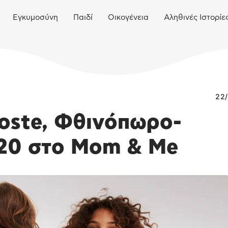
Εγκυμοσύνη
Παιδί
Οικογένεια
Αληθινές Ιστορίε
22/
coste, Φθινόπωρο-
20 στο Mom & Me