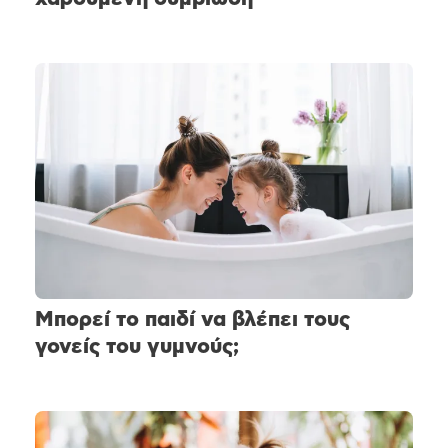
Μπορεί το παιδί να βλέπει τους
γονείς του γυμνούς;