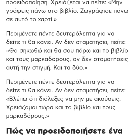
προειδοποίηση. Χρειάζεται να πείτε: «Μην
γράφεις πάνω στο βιβλίο. Ζωγράφισε πάνω
σε αυτό το χαρτί.»
Περιμένετε πέντε δευτερόλεπτα για να
δείτε τι θα κάνει. Αν δεν σταματήσει, πείτε:
«Θα σηκωθώ και θα σου πάρω και το βιβλίο
και τους μαρκαδόρους, αν δεν σταματήσεις
αυτή την στιγμή. Και τα δύο.»
Περιμένετε πέντε δευτερόλεπτα για να
δείτε τι θα κάνει. Αν δεν σταματήσει, πείτε:
«Βλέπω ότι διάλεξες να μην με ακούσεις.
Χρειάζομαι τώρα και το βιβλίο και τους
μαρκαδόρους.»
Πώς να προειδοποιήσετε ένα