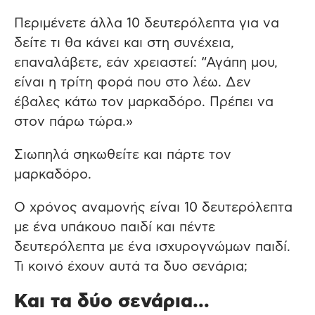
Περιμένετε άλλα 10 δευτερόλεπτα για να
δείτε τι θα κάνει και στη συνέχεια,
επαναλάβετε, εάν χρειαστεί: “Αγάπη μου,
είναι η τρίτη φορά που στο λέω. Δεν
έβαλες κάτω τον μαρκαδόρο. Πρέπει να
στον πάρω τώρα.»
Σιωπηλά σηκωθείτε και πάρτε τον
μαρκαδόρο.
Ο χρόνος αναμονής είναι 10 δευτερόλεπτα
με ένα υπάκουο παιδί και πέντε
δευτερόλεπτα με ένα ισχυρογνώμων παιδί.
Τι κοινό έχουν αυτά τα δυο σενάρια;
Και τα δύο σενάρια…