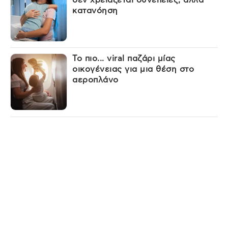
δεν χρειάζεται συνέπειες, αλλά
κατανόηση
Το πιο... viral παζάρι μίας
οικογένειας για μια θέση στο
αεροπλάνο