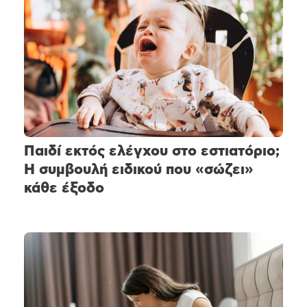
Παιδί εκτός ελέγχου στο εστιατόριο;
Η συμβουλή ειδικού που «σώζει»
κάθε έξοδο