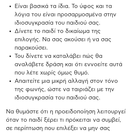
Είναι βασικά τα ίδια. Το ύφος και τα
λόγια του είναι προσαρμοσμένα στην
ιδιοσυγκρασία του παιδιού σας.
Δίνετε το παιδί το δικαίωμα της
επιλογής. Να σας ακούσει ή να σας
παρακούσει.
Του δίνετε να καταλάβει πώς θα
αναλάβετε δράση και ότι εννοείτε αυτά
που λέτε χωρίς όμως θυμό.
Απαιτείτε μια μικρή αλλαγή στον τόνο
της φωνής, ώστε να ταιριάζει με την
ιδιοσυγκρασία του παιδιού σας.
Να θυμάστε ότι η προειδοποίηση λειτουργεί
όταν το παιδί ξέρει τι πρόκειται να συμβεί,
σε περίπτωση που επιλέξει να μην σας