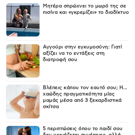
Μητέρα σπρώχνει το μωρό της σε
πισίνα και «γκρεμίζει» το διαδίκτυο
Αγγούρι στην εγκυμοσύνη: Γιατί
αξίζει να το εντάξεις στη
διατροφή σου
Βλέπεις κάπου τον εαυτό σου; Η...
χαώδης πραγματικότητα μίας
μαμάς μέσα από 3 ξεκαρδιστικά
σκίτσα
5 περιπτώσεις όπου το παιδί σου