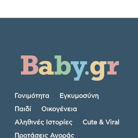
Γονιμότητα
Εγκυμοσύνη
Παιδί
Οικογένεια
Αληθινές Ιστορίες
Cute & Viral
Προτάσεις Αγοράς