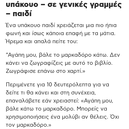
υπάκουο – σε γενικές γραμμές
– παιδί
Ένα υπάκουο παιδί χρειάζεται μια πιο ήπια
φωνή και ίσως κάποια επαφή με τα μάτια.
Ήρεμα και απαλά πείτε του:
“Αγάπη μου, βάλε το μαρκαδόρο κάτω. Δεν
κάνει να ζωγραφίζεις με αυτό το βιβλίο.
Ζωγράφισε επάνω στο χαρτί.»
Περιμένετε για 10 δευτερόλεπτα για να
δείτε τι θα κάνει και στη συνέχεια,
επαναλάβετε εάν χρειαστεί: «Αγάπη μου,
βάλε κάτω το μαρκαδόρο. Μπορείς να
χρησιμοποιήσεις ένα μολύβι αν θέλεις. Όχι
τον μαρκαδόρο.»