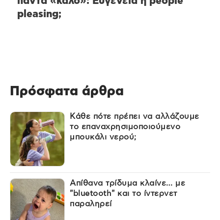
πάντα «καλό»: Ευγένεια ή people
pleasing;
Πρόσφατα άρθρα
Κάθε πότε πρέπει να αλλάζουμε
το επαναχρησιμοποιούμενο
μπουκάλι νερού;
Απίθανα τρίδυμα κλαίνε… με
"bluetooth" και το ίντερνετ
παραληρεί