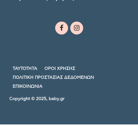
ΤΑΥΤΟΤΗΤΑ
ΟΡΟΙ ΧΡΗΣΗΣ
ΠΟΛΙΤΙΚΗ ΠΡΟΣΤΑΣΙΑΣ ΔΕΔΟΜΕΝΩΝ
ΕΠΙΚΟΙΝΩΝΙΑ
Copyright © 2025, baby.gr