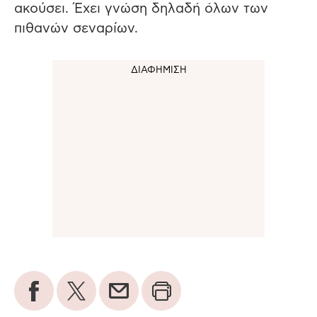
ακούσει. Έχει γνώση δηλαδή όλων των
πιθανών σεναρίων.