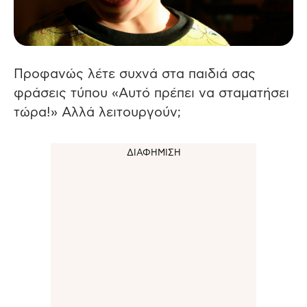
Προφανώς λέτε συχνά στα παιδιά σας
φράσεις τύπου «Αυτό πρέπει να σταματήσει
τώρα!» Αλλά λειτουργούν;