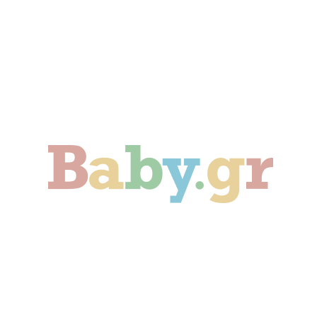
Γονιμότητα
Εγκυμοσύνη
Παιδί
Οικογένεια
Αληθινές Ιστορίες
Cute & Viral