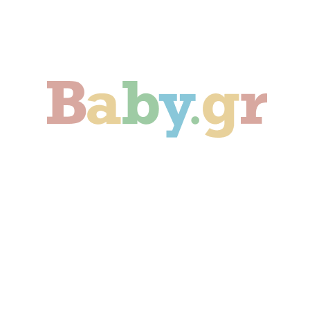
Γονιμότητα
Εγκυμοσύνη
Παιδί
Οικογένεια
Αληθινές Ιστορίες
Cute & Viral
Προτάσεις Αγοράς