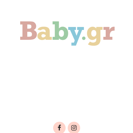
Γονιμότητα
Εγκυμοσύνη
Παιδί
Οικογένεια
Αληθινές Ιστορίες
Cute & Viral
Προτάσεις Αγοράς