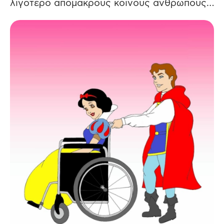
λιγότερο απόμακρους κοινούς ανθρώπους…