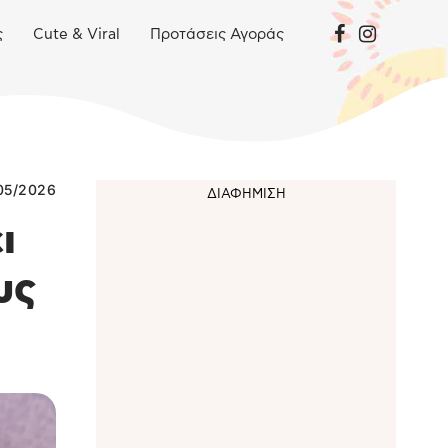
ς
Cute & Viral
Προτάσεις Αγοράς
05/2026
ι
υς