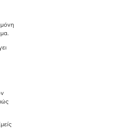
 μόνη
μα.
γει
ων
 πώς
Εμείς