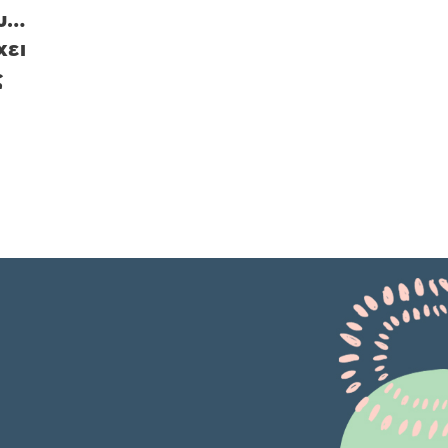
ου…
χει
ς