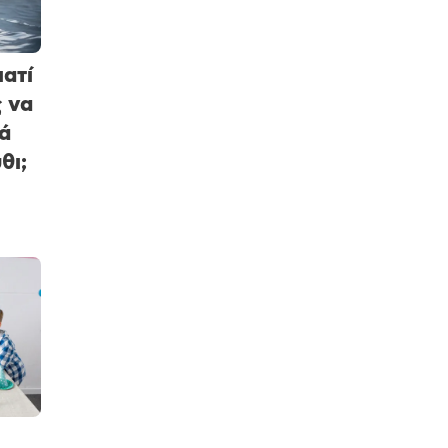
ατί
ς να
ά
θι;