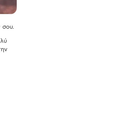
 σου.
ολύ
την