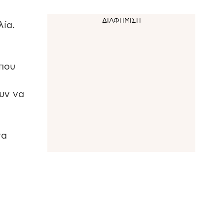
ία.
 που
υν να
να