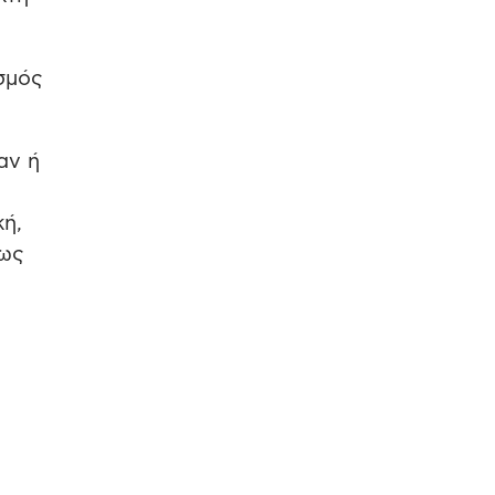
σμός
αν ή
κή,
θως