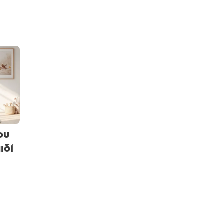
ου
ιδί