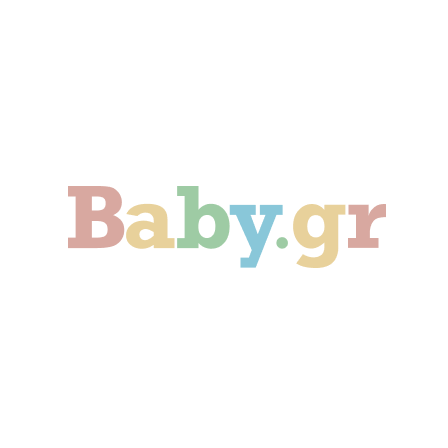
Γονιμότητα
Εγκυμοσύνη
Παιδί
Οικογένεια
Αληθινές Ιστορίες
Cute & Viral
Προτάσεις Αγοράς