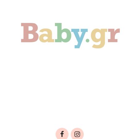
Γονιμότητα
Εγκυμοσύνη
Παιδί
Οικογένεια
Αληθινές Ιστορίες
Cute & Viral
Προτάσεις Αγοράς