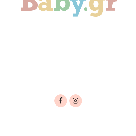
Γονιμότητα
Εγκυμοσύνη
Παιδί
Οικογένεια
Αληθινές Ιστορίες
Cute & Viral
Προτάσεις Αγοράς