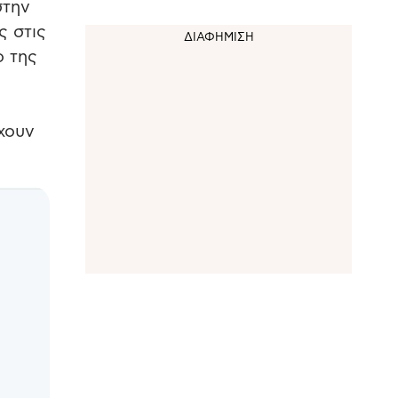
στην
ς στις
ο της
χουν