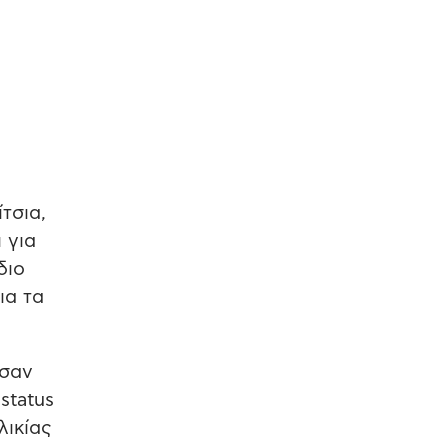
τσια,
 για
διο
ια τα
 σαν
status
λικίας