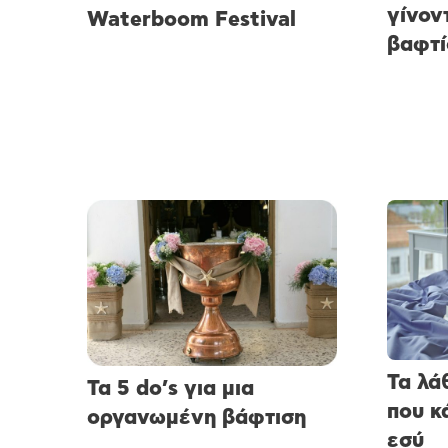
γίνον
Waterboom Festival
βαφτί
Τα λά
Τα 5 do’s για μια
που κ
οργανωμένη βάφτιση
εσύ