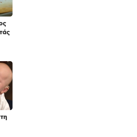
ος
τάς
τη