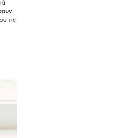
ρά
ρουν
ου τις