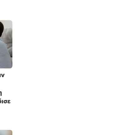
αν
η
δισε