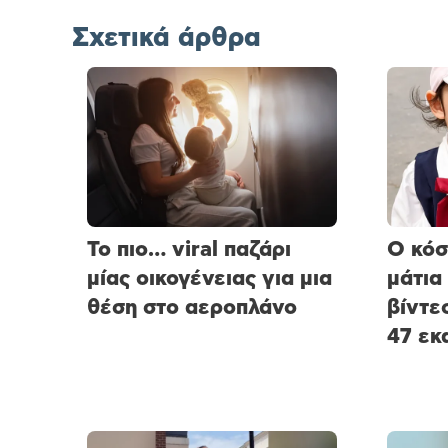
Σχετικά άρθρα
Το πιο… viral παζάρι
Ο κόσ
μίας οικογένειας για μια
μάτια
θέση στο αεροπλάνο
βίντε
47 εκ