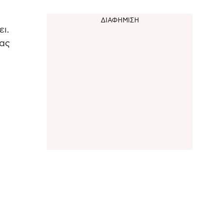
ι.
ιας