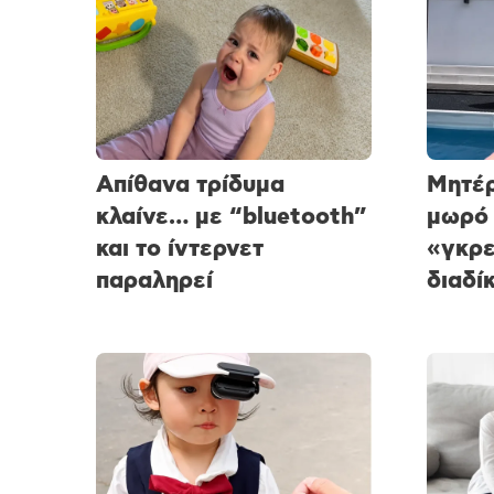
Απίθανα τρίδυμα
Μητέρ
κλαίνε… με “bluetooth”
μωρό 
και το ίντερνετ
«γκρε
παραληρεί
διαδί