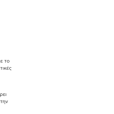
ε το
τικές
ρει
στην