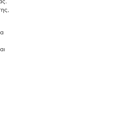
ας.
της,
θα
αι