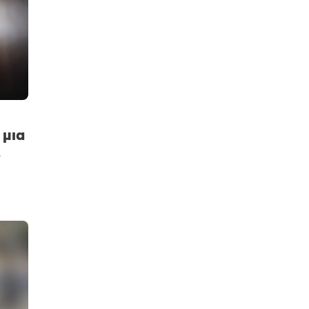
 μια
ο