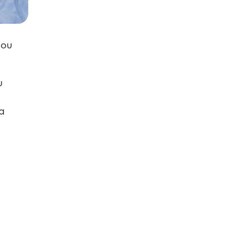
ύου
υ
α