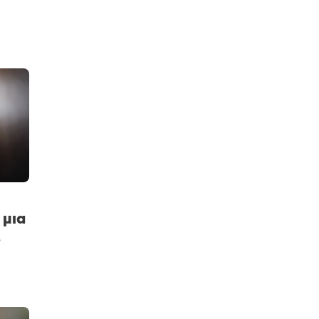
 μια
ο