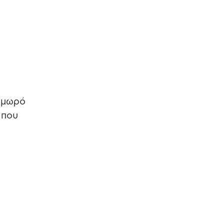
ο μωρό
 που