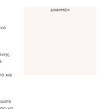
ανό
όνης.
α
ι
τό και
 ώστε
ωπο να