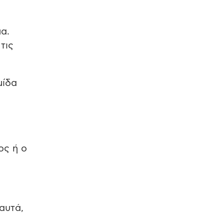
α.
τις
μίδα
ος ή ο
αυτά,