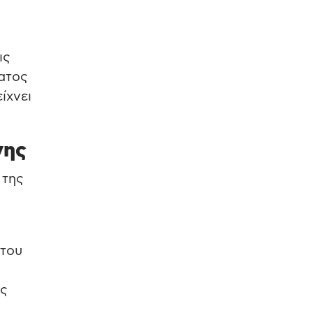
ις
ατος
ίχνει
νης
 της
 του
ως