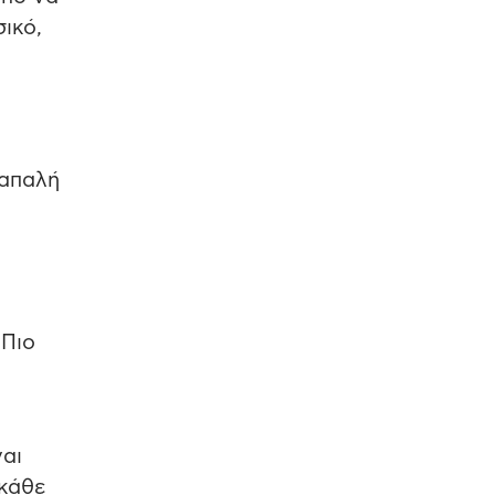
ικό,
 απαλή
 Πιο
ναι
 κάθε