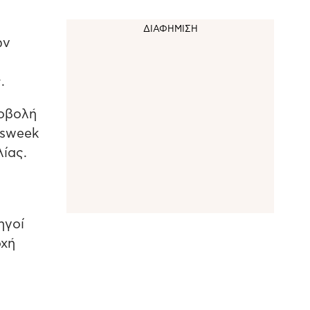
ών
.
ποβολή
wsweek
ίας.
ηγοί
οχή