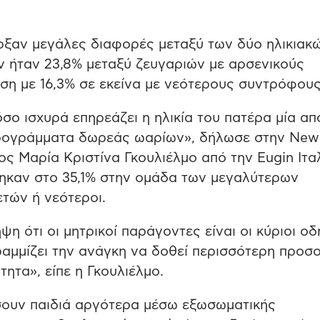
ξαν μεγάλες διαφορές μεταξύ των δύο ηλικιακ
 ήταν 23,8% μεταξύ ζευγαριών με αρσενικούς
η με 16,3% σε εκείνα με νεότερους συντρόφους
σο ισχυρά επηρεάζει η ηλικία του πατέρα μία α
ό προγράμματα δωρεάς ωαρίων», δήλωσε στην Ne
ς Μαρία Κριστίνα Γκουλιέλμο από την Eugin Ιταλ
ηκαν στο 35,1% στην ομάδα των μεγαλύτερων
ετών ή νεότεροι.
η ότι οι μητρικοί παράγοντες είναι οι κύριοι οδ
ραμμίζει την ανάγκη να δοθεί περισσότερη προσ
ητα», είπε η Γκουλιέλμο.
σουν παιδιά αργότερα μέσω εξωσωματικής