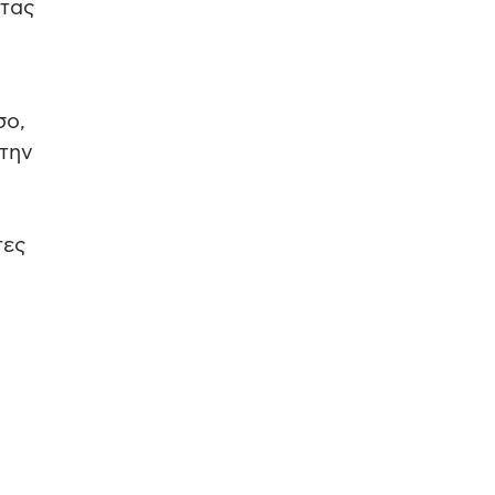
ητας
σο,
 την
τες