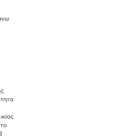
άνω
ε
ής
ρτητα
ικίας
στο
3