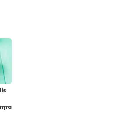
ls
τητα