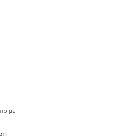
λπο με
άτι