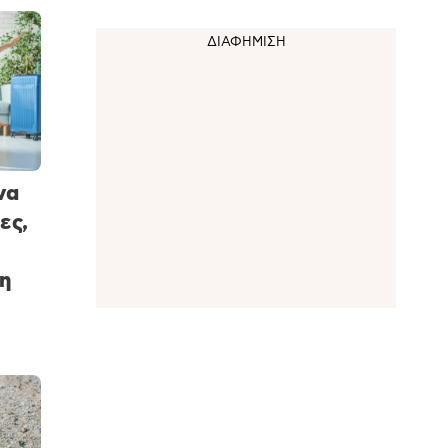
να
ες,
η