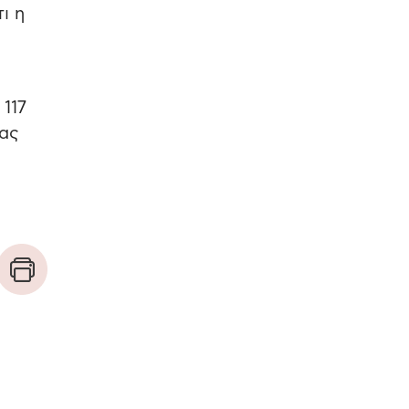
ι η
 117
σας