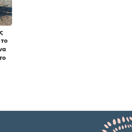
ς
 το
να
το