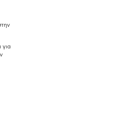
στην
 για
ύν