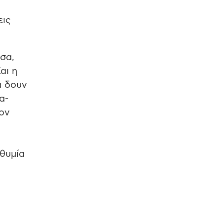
εις
σα,
αι η
α δουν
α-
τον
ιθυμία