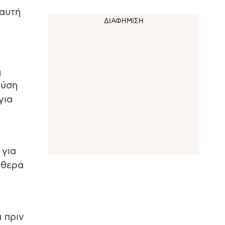
 αυτή
ή
λύση
για
 για
αθερά
 πριν