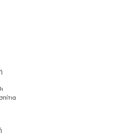
ή
Οι
σπίτια
ή