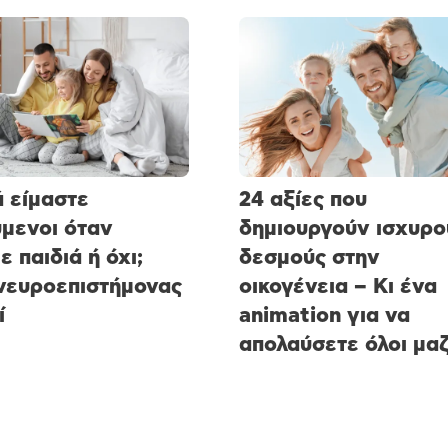
ά είμαστε
24 αξίες που
μενοι όταν
δημιουργούν ισχυρο
ε παιδιά ή όχι;
δεσμούς στην
νευροεπιστήμονας
οικογένεια – Κι ένα
ί
animation για να
απολαύσετε όλοι μαζ