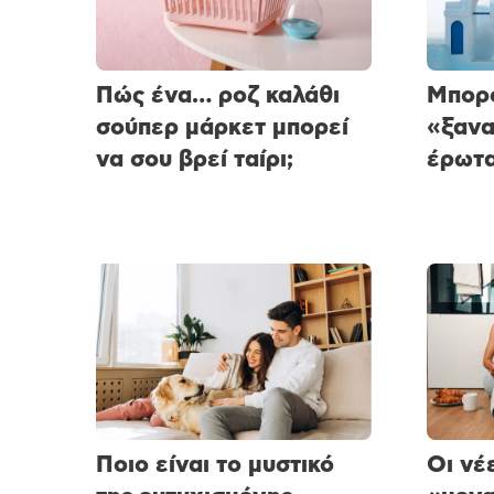
Πώς ένα… ροζ καλάθι
Μπορο
σούπερ μάρκετ μπορεί
«ξαν
να σου βρεί ταίρι;
έρωτα
Ποιο είναι το μυστικό
Οι νέ