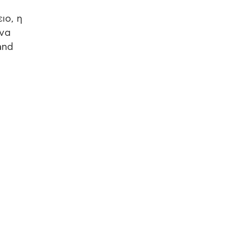
ιο, η
 να
and