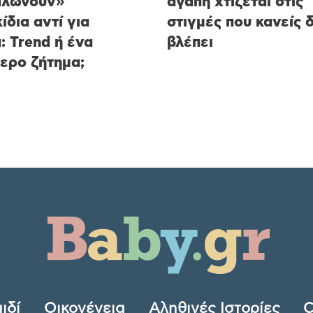
αλώνουν»
αγάπη χτίζεται στις
ίδια αντί για
στιγμές που κανείς 
ά: Trend ή ένα
βλέπει
ερο ζήτημα;
ιδί
Οικογένεια
Αληθινές Ιστορίες
C