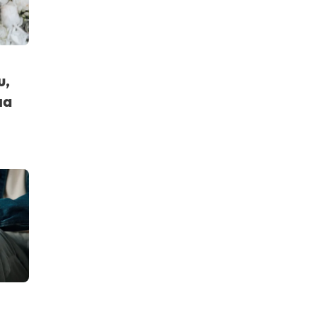
υ,
ια