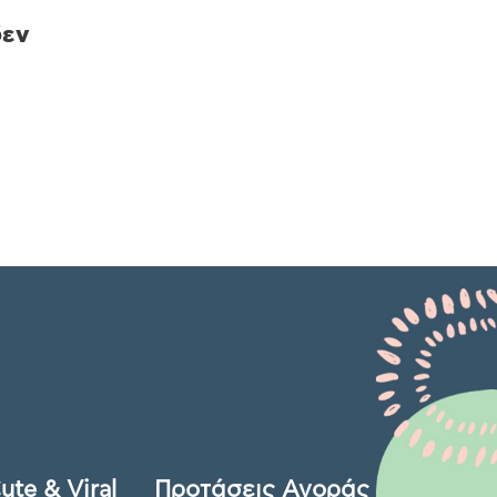
δεν
ute & Viral
Προτάσεις Αγοράς