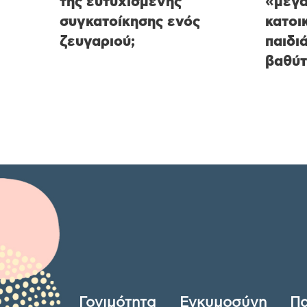
της ευτυχισμένης
«μεγ
συγκατοίκησης ενός
κατοικ
ζευγαριού;
παιδι
βαθύτ
Γονιμότητα
Εγκυμοσύνη
Πα