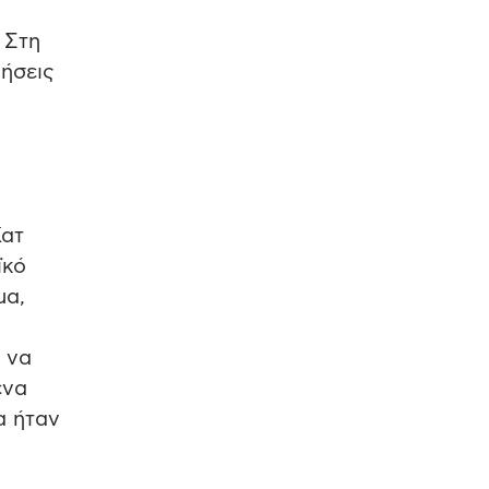
 Στη
νήσεις
Κατ
ϊκό
μα,
ν
 να
ένα
α ήταν