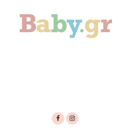
Γονιμότητα
Εγκυμοσύνη
Παιδί
Οικογένεια
Αληθινές Ιστορίες
Cute & Viral
Προτάσεις Αγοράς