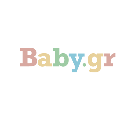
Γονιμότητα
Εγκυμοσύνη
Παιδί
Οικογένεια
Αληθινές Ιστορίες
Cute & Viral
Προτάσεις Αγοράς