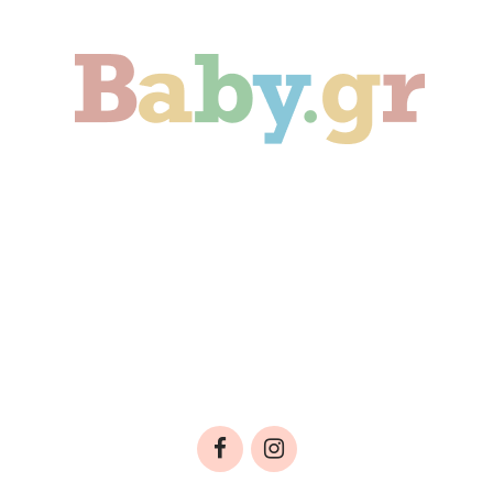
Γονιμότητα
Εγκυμοσύνη
Παιδί
Οικογένεια
Αληθινές Ιστορίες
Cute & Viral
Προτάσεις Αγοράς