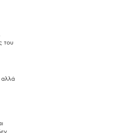
,
ς του
ς αλλά
αι
δεν