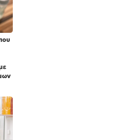
που
με
ίμων