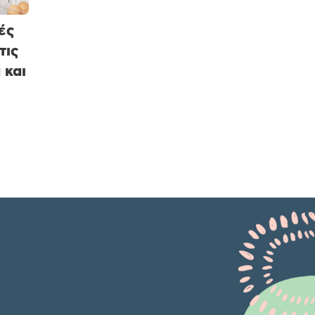
ές
τις
 και