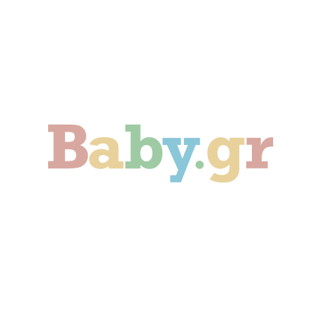
Γονιμότητα
Εγκυμοσύνη
Παιδί
Οικογένεια
Αληθινές Ιστορίες
Cute & Viral
Προτάσεις Αγοράς