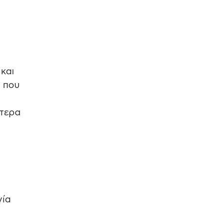
και
 που
ίτερα
γία