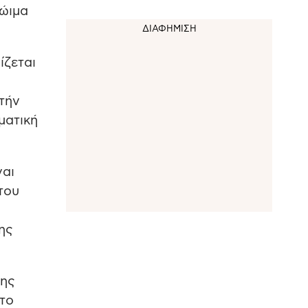
ρώιμα
ίζεται
τήν
ματική
ναι
του
ης
της
 το