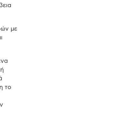
βεια
ρών με
ι
ένα
κή
ά
η το
ν