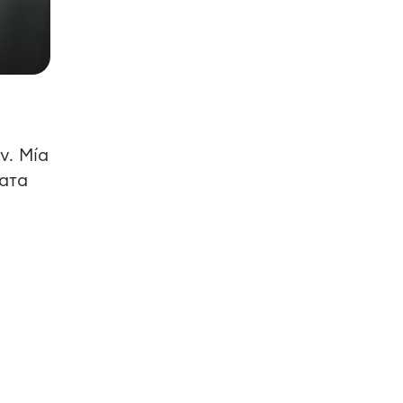
ν. Μία
ματα