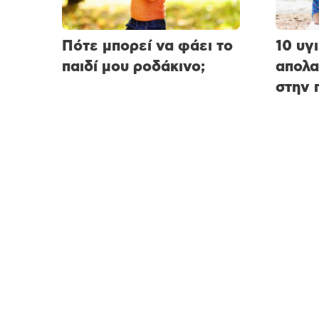
Πότε μπορεί να φάει το
10 υγ
παιδί μου ροδάκινο;
απολα
στην 