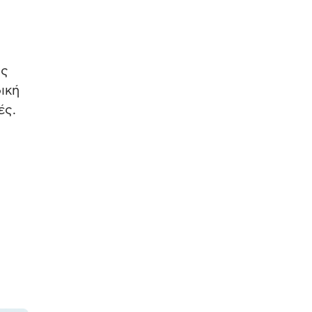
ις
ική
ές.