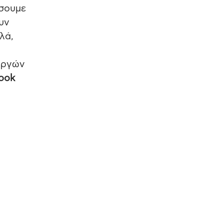
ήσουμε
υν
λά,
υργών
book