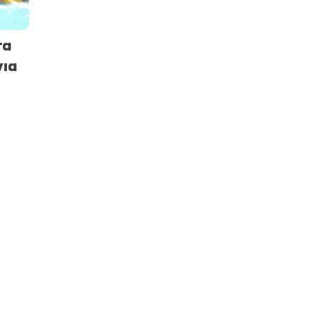
τα
για