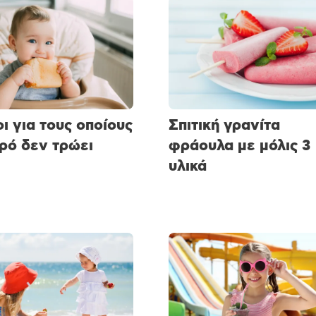
οι για τους οποίους
Σπιτική γρανίτα
ρό δεν τρώει
φράουλα με μόλις 3
υλικά