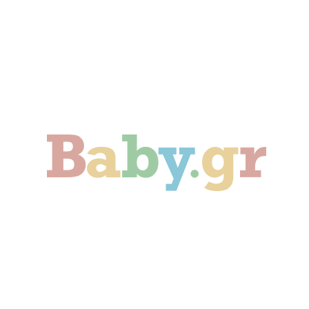
Γονιμότητα
Εγκυμοσύνη
Παιδί
Οικογένεια
Αληθινές Ιστορίες
Cute & Viral