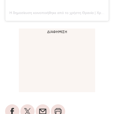
Η δημοσίευση κοινοποιήθηκε από το χρήστη Θρανία | Χριστίνα Μπέσιου (@thrania_official)