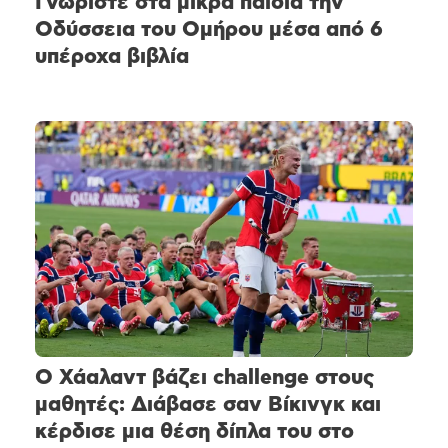
Γνωρίστε στα μικρά παιδιά την
Οδύσσεια του Ομήρου μέσα από 6
υπέροχα βιβλία
Ο Χάαλαντ βάζει challenge στους
μαθητές: Διάβασε σαν Βίκινγκ και
κέρδισε μια θέση δίπλα του στο