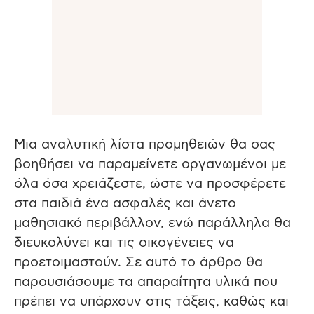
Μια αναλυτική λίστα προμηθειών θα σας
βοηθήσει να παραμείνετε οργανωμένοι με
όλα όσα χρειάζεστε, ώστε να προσφέρετε
στα παιδιά ένα ασφαλές και άνετο
μαθησιακό περιβάλλον, ενώ παράλληλα θα
διευκολύνει και τις οικογένειες να
προετοιμαστούν. Σε αυτό το άρθρο θα
παρουσιάσουμε τα απαραίτητα υλικά που
πρέπει να υπάρχουν στις τάξεις, καθώς και