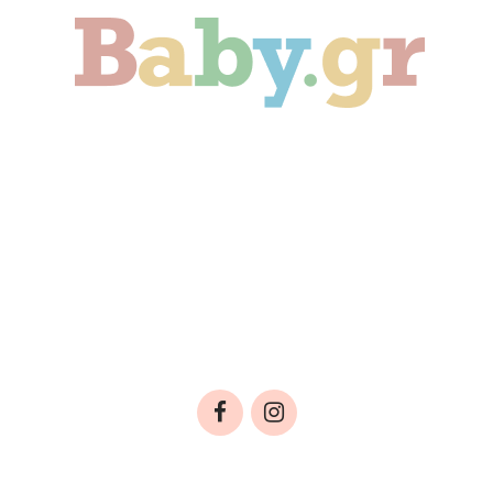
Γονιμότητα
Εγκυμοσύνη
Παιδί
Οικογένεια
Αληθινές Ιστορίες
Cute & Viral
Προτάσεις Αγοράς