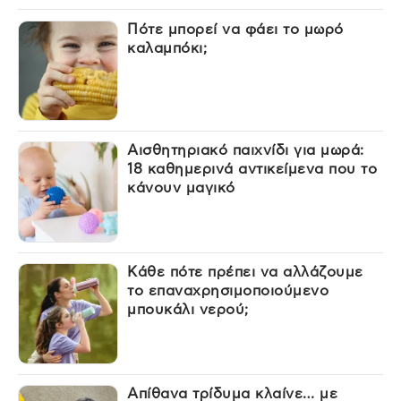
Πότε μπορεί να φάει το μωρό
καλαμπόκι;
Αισθητηριακό παιχνίδι για μωρά:
18 καθημερινά αντικείμενα που το
κάνουν μαγικό
Κάθε πότε πρέπει να αλλάζουμε
το επαναχρησιμοποιούμενο
μπουκάλι νερού;
Απίθανα τρίδυμα κλαίνε… με