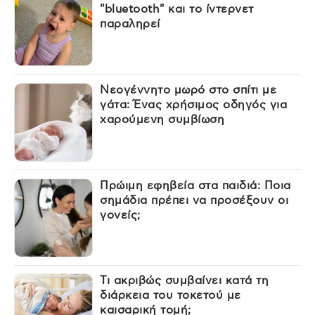
"bluetooth" και το ίντερνετ
παραληρεί
Νεογέννητο μωρό στο σπίτι με
γάτα: Ένας χρήσιμος οδηγός για
χαρούμενη συμβίωση
Πρώιμη εφηβεία στα παιδιά: Ποια
σημάδια πρέπει να προσέξουν οι
γονείς;
Τι ακριβώς συμβαίνει κατά τη
διάρκεια του τοκετού με
καισαρική τομή;