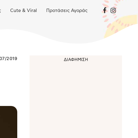
ς
Cute & Viral
Προτάσεις Αγοράς
07/2019