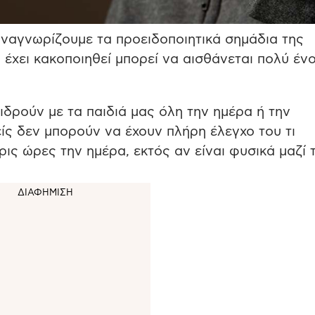
αναγνωρίζουμε τα προειδοποιητικά σημάδια της
υ έχει κακοποιηθεί μπορεί να αισθάνεται πολύ έν
δρούν με τα παιδιά μας όλη την ημέρα ή την
ίς δεν μπορούν να έχουν πλήρη έλεγχο του τι
ερις ώρες την ημέρα, εκτός αν είναι φυσικά μαζί 