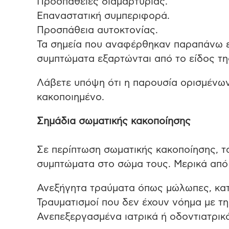
Προσπάθειες διαμαρτυρίας.
Επαναστατική συμπεριφορά.
Προσπάθεια αυτοκτονίας.
Τα σημεία που αναφέρθηκαν παραπάνω είν
συμπτώματα εξαρτώνται από το είδος της
Λάβετε υπόψη ότι η παρουσία ορισμένων 
κακοποιημένο.
Σημάδια σωματικής κακοποίησης
Σε περίπτωση σωματικής κακοποίησης, τ
συμπτώματα στο σώμα τους. Μερικά από α
Ανεξήγητα τραύματα όπως μώλωπες, κα
Τραυματισμοί που δεν έχουν νόημα με τ
Ανεπεξεργασμένα ιατρικά ή οδοντιατρικ