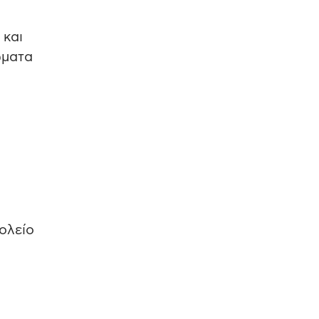
 και
ώματα
ολείο