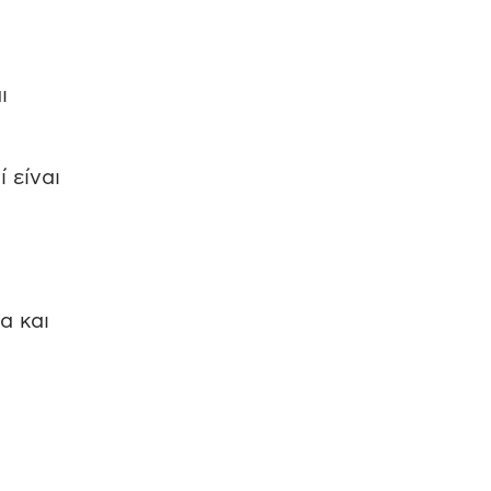
ι
 είναι
α και