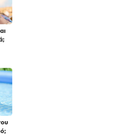
αι
ά;
του
ό;