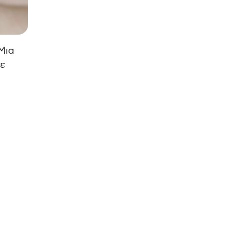
Μια
ε