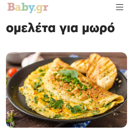
ομελέτα για μωρό