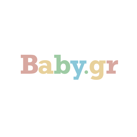
Γονιμότητα
Εγκυμοσύνη
Παιδί
Οικογένεια
Αληθινές Ιστορίες
Cute & Viral
Προτάσεις Αγοράς