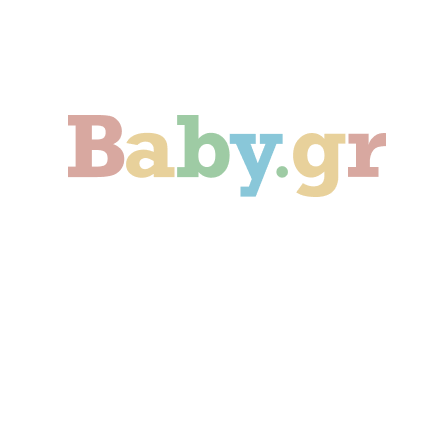
Γονιμότητα
Εγκυμοσύνη
Παιδί
Οικογένεια
Αληθινές Ιστορίες
Cute & Viral
Προτάσεις Αγοράς