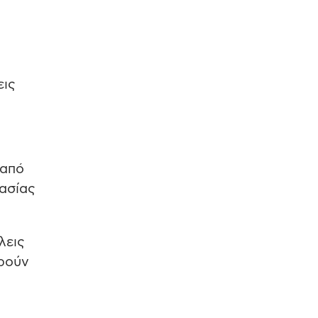
εις
 από
ρασίας
λεις
ορούν