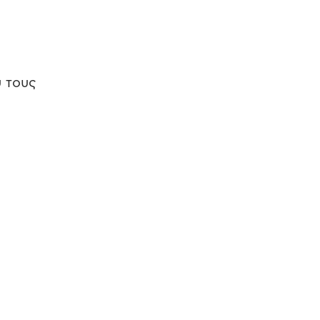
υ τους