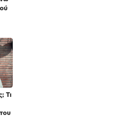
ρού
; Τι
 του