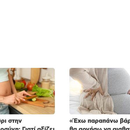
ρι στην
«Έχω παραπάνω βάρ
οσύνη: Γιατί αξίζει
θα αργήσω να αισθ