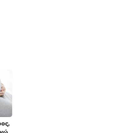
ος,
ανώ