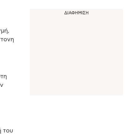
γμή,
ντονη
στη
ην
ή του