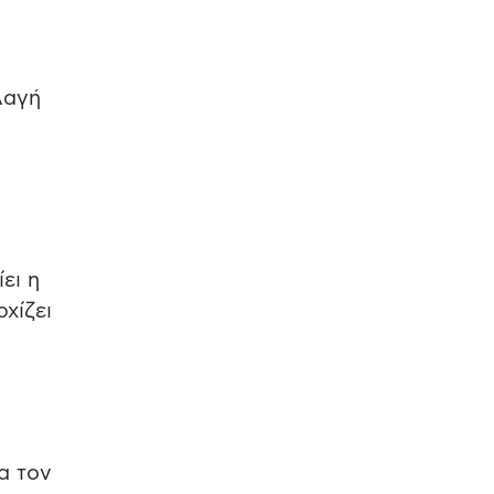
λαγή
ει η
χίζει
α τον