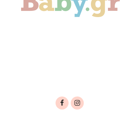
Γονιμότητα
Εγκυμοσύνη
Παιδί
Οικογένεια
Αληθινές Ιστορίες
Cute & Viral
Προτάσεις Αγοράς